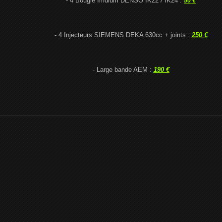
- 4 Bougie Irridium DENSO IK22 / IK24 :
50 €
- 4 Injecteurs SIEMENS DEKA 630cc + joints :
250 €
- Large bande AEM :
190 €