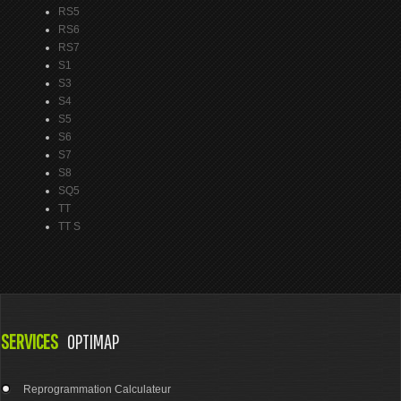
RS5
RS6
RS7
S1
S3
S4
S5
S6
S7
S8
SQ5
TT
TT S
SERVICES
OPTIMAP
Reprogrammation Calculateur