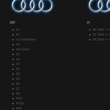
AUDI
S4
A1
B6 2001 => 
A2
B7 2004 => 
A3 / A3 Berline
B8 2008 => 
A4
A4 Cabrio
A5
A6
A7
A8
Q2
Q3
Q5
Q7
R8
RS3
RSQ3
RS4