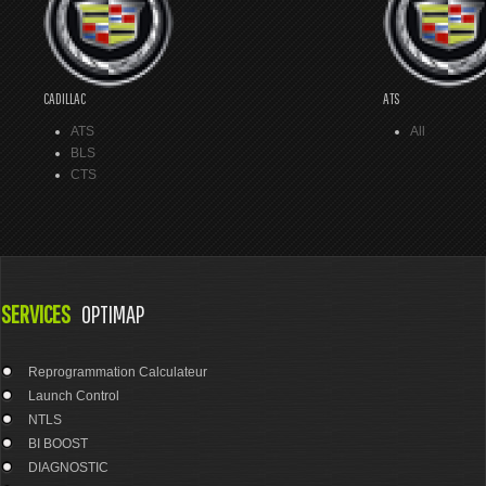
CADILLAC
ATS
ATS
All
BLS
CTS
SERVICES
OPTIMAP
Reprogrammation Calculateur
Launch Control
NTLS
BI BOOST
DIAGNOSTIC