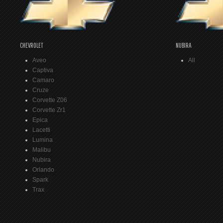
CHEVROLET
NUBIRA
Aveo
All
Captiva
Camaro
Cruze
Corvette Z06
Corvette Zr1
Epica
Lacetti
Lumina
Malibu
Nubira
Orlando
Spark
Trax