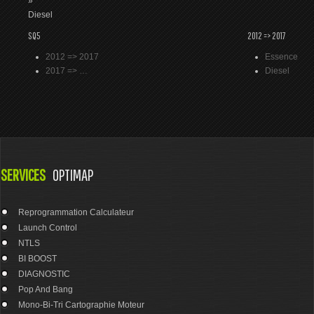
»
Diesel
SQ5
2012 => 2017
2012 => 2017
Essence
2017 => …
Diesel
SERVICES
OPTIMAP
Reprogrammation Calculateur
Launch Control
NTLS
BI BOOST
DIAGNOSTIC
Pop And Bang
Mono-Bi-Tri Cartographie Moteur