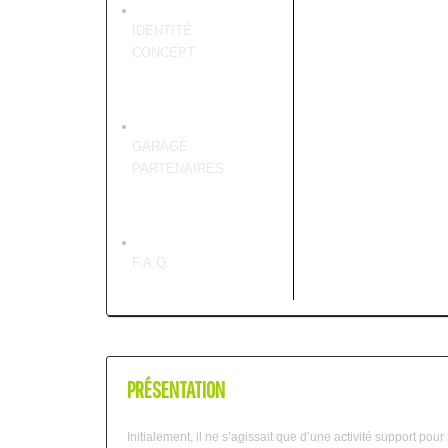
IDENTITÉ
CONCEPT
GARAGE
PARTENAIRES
F.A.Q.
PRÉSENTATION
Initialement, il ne s’agissait que d’une activité support po