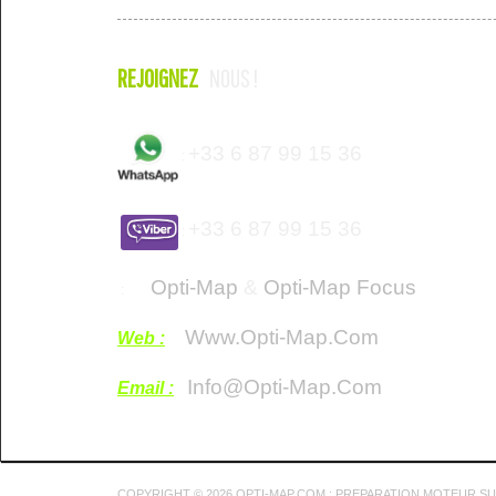
REJOIGNEZ
NOUS !
+33 6 87 99 15 36
:
+33 6 87 99 15 36
:
Opti-Map
&
Opti-Map Focus
:
Www.opti-Map.com
Web :
Info@opti-Map.com
Email :
COPYRIGHT © 2026 OPTI-MAP.COM : PREPARATION MOTEUR S