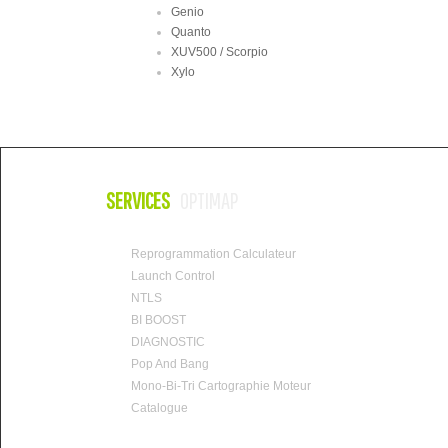
Genio
Quanto
XUV500 / Scorpio
Xylo
SERVICES
OPTIMAP
Reprogrammation Calculateur
Launch Control
NTLS
BI BOOST
DIAGNOSTIC
Pop And Bang
Mono-Bi-Tri Cartographie Moteur
Catalogue