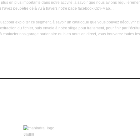
 de plus en plus importante dans notre activité, à savoir que nous avions régulière
 l’avez peut-être déjà vu à travers notre page facebook Opti-Map…
t pour exploiter ce segment, à savoir un catalogue que vous pouvez découvrir ci-
xtraction du fichier, puis envoie à notre siège pour traitement, pour finir par l'écrit
à contacter nos garage partenaire ou bien nous en direct, vous trouverez toutes l
QUANTO