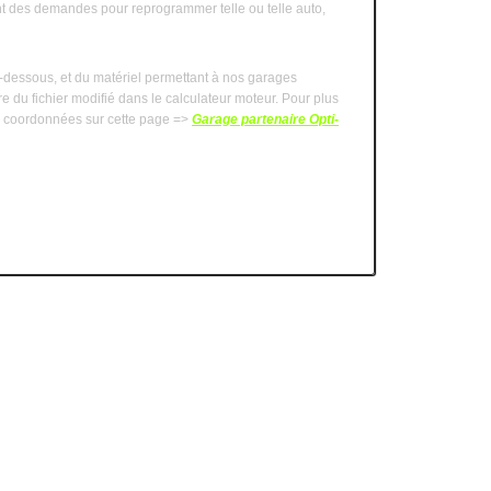
ment des demandes pour reprogrammer telle ou telle auto,
dessous, et du matériel permettant à nos garages
ure du fichier modifié dans le calculateur moteur. Pour plus
es coordonnées sur cette page =>
Garage partenaire Opti-